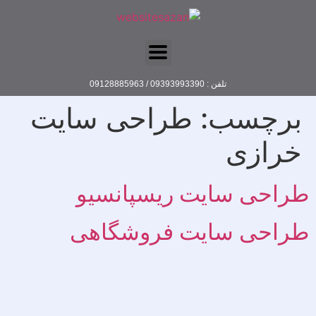
تلفن : 09393993390 / 09128885963
برچسب:
طراحی سایت
خرازی
طراحی سایت ریسپانسیو
طراحی سایت فروشگاهی