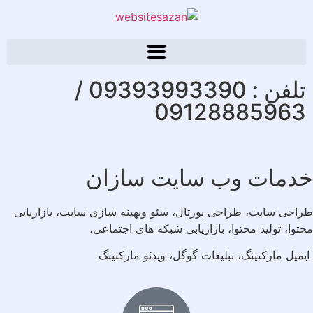
تلفن : 09393993390 /
09128885963
دمات وب سایت سازان
احی سایت، طراحی پورتال، سئو وبهینه سازی سایت، بازاریابی
توا، تولید محتوا، بازاریابی شبکه های اجتماعی،
میل مارکتینگ، تبلیغات گوگل، ویدئو مارکتینگ